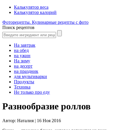
Калькулятор веса
Калькулятор калорий
Фоторецепты. Кулинарные рецепты с фото
Поиск рецептов
На завтрак
на обед
на ужин
На зиму
на десерт
на праздник
для мультиварки
Продукты
Техника
Не только про еду
Разнообразие роллов
Автор:
Наталия |
16 Ноя 2016