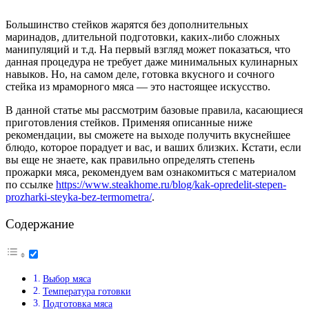
Большинство стейков жарятся без дополнительных
маринадов, длительной подготовки, каких-либо сложных
манипуляций и т.д. На первый взгляд может показаться, что
данная процедура не требует даже минимальных кулинарных
навыков. Но, на самом деле, готовка вкусного и сочного
стейка из мраморного мяса — это настоящее искусство.
В данной статье мы рассмотрим базовые правила, касающиеся
приготовления стейков. Применяя описанные ниже
рекомендации, вы сможете на выходе получить вкуснейшее
блюдо, которое порадует и вас, и ваших близких. Кстати, если
вы еще не знаете, как правильно определять степень
прожарки мяса, рекомендуем вам ознакомиться с материалом
по ссылке
https://www.steakhome.ru/blog/kak-opredelit-stepen-
prozharki-steyka-bez-termometra/
.
Содержание
Выбор мяса
Температура готовки
Подготовка мяса