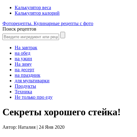
Калькулятор веса
Калькулятор калорий
Фоторецепты. Кулинарные рецепты с фото
Поиск рецептов
На завтрак
на обед
на ужин
На зиму
на десерт
на праздник
для мультиварки
Продукты
Техника
Не только про еду
Секреты хорошего стейка!
Автор:
Наталия |
24 Янв 2020