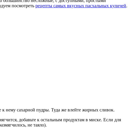
, но большинство несложные, с доступными, простыми
ендуем посмотреть
рецепты самых вкусных пасхальных куличей
.
е к нему сахарной пудры. Туда же влейте жирных сливок.
мягчится, добавьте к остальным продуктам в миске. Если для
азмягчилось, не таяло).