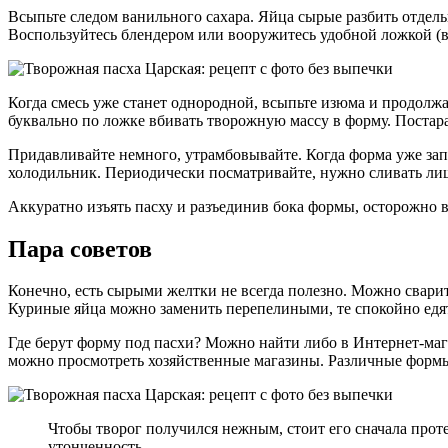
Всыпьте следом ванильного сахара. Яйца сырые разбить отдель
Воспользуйтесь блендером или вооружитесь удобной ложкой (в
Когда смесь уже станет однородной, всыпьте изюма и продолж
буквально по ложке вбивать творожную массу в форму. Постара
Придавливайте немного, утрамбовывайте. Когда форма уже запол
холодильник. Периодически посматривайте, нужно сливать лишн
Аккуратно изъять пасху и разъединив бока формы, осторожно в
Пара советов
Конечно, есть сырыми желтки не всегда полезно. Можно сварит
Куриные яйца можно заменить перепелиными, те спокойно едя
Где берут форму под пасхи? Можно найти либо в Интернет-маг
можно просмотреть хозяйственные магазины. Различные формы 
Чтобы творог получился нежным, стоит его сначала протер
утонченность.