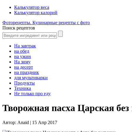
Калькулятор веса
Калькулятор калорий
Фоторецепты. Кулинарные рецепты с фото
Поиск рецептов
На завтрак
на обед
на ужин
На зиму
на десерт
на праздник
для мультиварки
Продукты
Техника
Не только про еду
Творожная пасха Царская без 
Автор:
Anaid |
15 Апр 2017