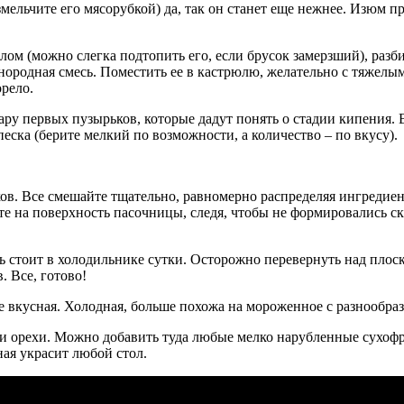
змельчите его мясорубкой) да, так он станет еще нежнее. Изюм п
ом (можно слегка подтопить его, если брусок замерзший), разби
нородная смесь. Поместить ее в кастрюлю, желательно с тяжелым
рело.
ару первых пузырьков, которые дадут понять о стадии кипения. 
песка (берите мелкий по возможности, а количество – по вкусу).
хов. Все смешайте тщательно, равномерно распределяя ингредие
 на поверхность пасочницы, следя, чтобы не формировались ск
сть стоит в холодильнике сутки. Осторожно перевернуть над пло
. Все, готово!
е вкусная. Холодная, больше похожа на мороженное с разнообра
или орехи. Можно добавить туда любые мелко нарубленные сухоф
ая украсит любой стол.