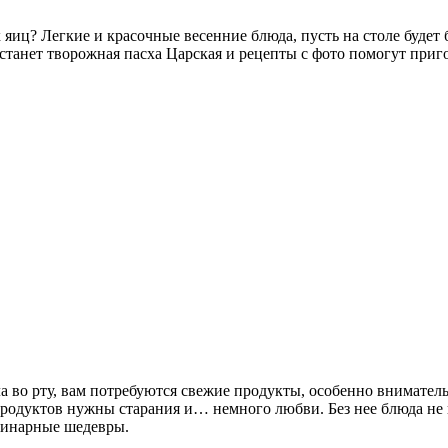
яиц? Легкие и красочные весенние блюда, пусть на столе будет
танет творожная пасха Царская и рецепты с фото помогут приго
а во рту, вам потребуются свежие продукты, особенно внимател
продуктов нужны старания и… немного любви. Без нее блюда не
улинарные шедевры.