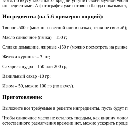
Хотя, по вкусу такая пасха вряд ли уступит своей мучной «ко
ингредиентами. А фотография уже готового блюда показывает,
Ингредиенты (на 5-6 примерно порций):
Творог -500 г (можно развесной или в пачках, главное свежий);
Масло сливочное (пачка) – 150 г;
Сливки домашние, жирные -150 г (можно посмотреть на рынке 
Желтки куриные – 3 шт;
Сахарная пудра – 150 или 200 гр;
Ванильный сахар -10 гр;
Изюм – 50, можно 100 гр (по вкусу).
Приготовление:
Выложите все требуемые в рецепте ингредиенты, пусть будут п
Чтобы сливочное масло не осталось твердым, как кирпич моноли
естественного размягчения времени нет, можно ускорить процесс