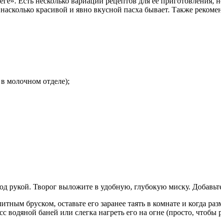
ллеге». Есть несколько вариаций рецептов для ее приготовления
 насколько красивой и явно вкусной пасха бывает. Также реком
в молочном отделе);
од рукой. Творог выложите в удобную, глубокую миску. Добавьт
тным бруском, оставьте его заранее таять в комнате и когда раз
 водяной баней или слегка нагреть его на огне (просто, чтобы р