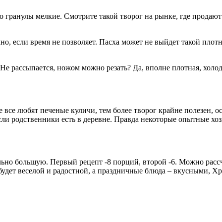
 гранулы мелкие. Смотрите такой творог на рынке, где продают
но, если время не позволяет. Пасха может не выйдет такой плот
Не рассыпается, ножом можно резать? Да, вполне плотная, холод
Не все любят печеные куличи, тем более творог крайне полезен,
и родственники есть в деревне. Правда некоторые опытные хозяй
льно большую. Первый рецепт -8 порций, второй -6. Можно расс
 будет веселой и радостной, а праздничные блюда – вкусными, Х