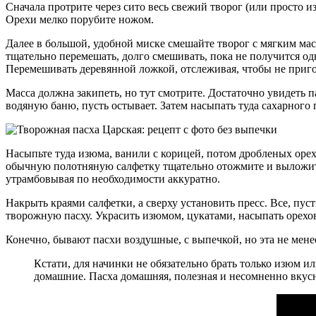
Сначала протрите через сито весь свежий творог (или просто и
Орехи мелко порубите ножом.
Далее в большой, удобной миске смешайте творог с мягким масл
тщательно перемешать, долго смешивать, пока не получится од
Перемешивать деревянной ложкой, отслеживая, чтобы не приго
Масса должна закипеть, но тут смотрите. Достаточно увидеть п
водяную баню, пусть остывает. Затем насыпать туда сахарного 
Насыпьте туда изюма, ванили с корицей, потом дробленых оре
обычную полотняную салфетку тщательно отожмите и выложите
утрамбовывая по необходимости аккуратно.
Накрыть краями салфетки, а сверху установить пресс. Все, пу
творожную пасху. Украсить изюмом, цукатами, насыпать орехов
Конечно, бывают пасхи воздушные, с выпечкой, но эта не мене
Кстати, для начинки не обязательно брать только изюм 
домашние. Пасха домашняя, полезная и несомненно вкусн