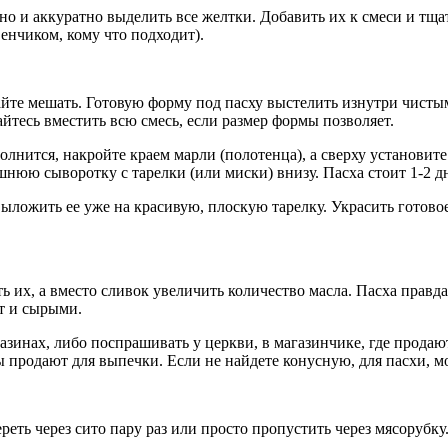
но и аккуратно выделить все желтки. Добавить их к смеси и тща
енчиком, кому что подходит).
айте мешать. Готовую форму под пасху выстелить изнутри чисты
йтесь вместить всю смесь, если размер формы позволяет.
нится, накройте краем марли (полотенца), а сверху установите 
юю сыворотку с тарелки (или миски) внизу. Пасха стоит 1-2 дн
ыложить ее уже на красивую, плоскую тарелку. Украсить готовое
ь их, а вместо сливок увеличить количество масла. Пасха прав
т и сырыми.
азинах, либо поспрашивать у церкви, в магазинчике, где прода
продают для выпечки. Если не найдете конусную, для пасхи, м
еть через сито пару раз или просто пропустить через мясорубку