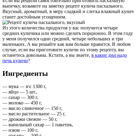
Если вы решили самостоятельно приготовить пасхальную
выпечку, возьмите на заметку рецепт кулича пасхального.
Вкусный, ароматный, в меру сладкий и слегка влажный кулич
станет достойным угощением.
Из этого количества продуктов у вас получится четыре
средних куличика или можно сделать порционно. В этом году
у меня получился один средний, четыре небольших и три
маленьких. А вы решайте как вам больше нравится. В любом
случае, если вы приготовите куличи по этому рецепту, вы
останетесь довольны. Кстати, а вы знаете,
в какие дни надо
печь куличи
?
Ингредиенты
— мука — в\с 1300 г,
— яйцо — 5 шт.,
— сахар — 300 г,
— молоко — 450 г,
— масло сливочное — 150 г,
— масло растительное — 25 г,
— дрожжи свежие — 50 г,
— ванильный сахар — 1 пакетик,
— изюм — 100 г,
— цукаты — 100 г,