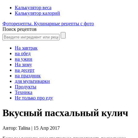
Калькулятор веса
Калькулятор калорий
Фоторецепты. Кулинарные рецепты с фото
Поиск рецептов
На завтрак
на обед
на ужин
На зиму
на десерт
на праздник
для мультиварки
Продукты
Техника
Не только про еду
Вкусный пасхальный кулич
Автор:
Talina |
15 Апр 2017