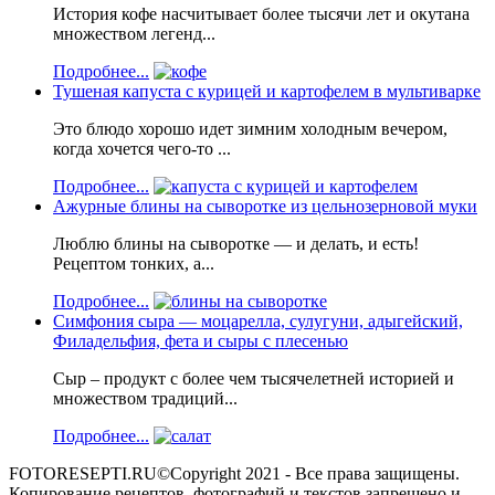
История кофе насчитывает более тысячи лет и окутана
множеством легенд...
Подробнее...
Тушеная капуста с курицей и картофелем в мультиварке
Это блюдо хорошо идет зимним холодным вечером,
когда хочется чего-то ...
Подробнее...
Ажурные блины на сыворотке из цельнозерновой муки
Люблю блины на сыворотке — и делать, и есть!
Рецептом тонких, а...
Подробнее...
Симфония сыра — моцарелла, сулугуни, адыгейский,
Филадельфия, фета и сыры с плесенью
Сыр – продукт с более чем тысячелетней историей и
множеством традиций...
Подробнее...
FOTORESEPTI.RU©Copyright 2021 - Все права защищены.
Копирование рецептов, фотографий и текстов запрещено и