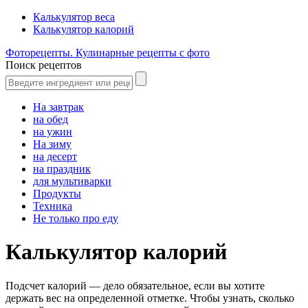
Калькулятор веса
Калькулятор калорий
Фоторецепты. Кулинарные рецепты с фото
Поиск рецептов
На завтрак
на обед
на ужин
На зиму
на десерт
на праздник
для мультиварки
Продукты
Техника
Не только про еду
Калькулятор калорий
Подсчет калорий — дело обязательное, если вы хотите
держать вес на определенной отметке. Чтобы узнать, сколько