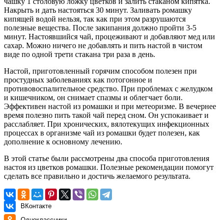
чашку 1 столовую ложку цветков и залить стаканом кипятка.
Накрыть и дать настояться 30 минут. Заливать ромашку
кипящей водой нельзя, так как при этом разрушаются
полезные вещества. После закипания должно пройти 3-5
минут. Настоявшийся чай, процеживают и добавляют мед или
сахар. Можно ничего не добавлять и пить настой в чистом
виде по одной трети стакана три раза в день.
Настой, приготовленный горячим способом полезен при
простудных заболеваниях как потогонное и
противовоспалительное средство. При проблемах с желудком
и кишечником, он снимает спазмы и облегчает боли.
Эффективен настой из ромашки и при метеоризме. В вечернее
время полезно пить такой чай перед сном. Он успокаивает и
расслабляет. При хронических, вялотекущих инфекционных
процессах в организме чай из ромашки будет полезен, как
дополнение к основному лечению.
В этой статье были рассмотрены два способа приготовления
настоя из цветков ромашки. Полезные рекомендации помогут
сделать все правильно и достичь желаемого результата.
ВКонтакте
Одноклассники