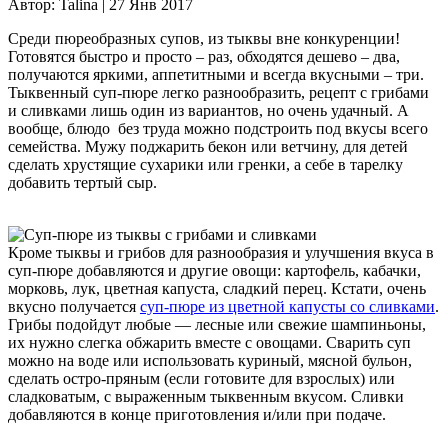
Автор:
Talina |
27 Янв 2017
Среди пюреобразных супов, из тыквы вне конкуренции!
Готовятся быстро и просто – раз, обходятся дешево – два,
получаются яркими, аппетитными и всегда вкусными – три.
Тыквенный суп-пюре легко разнообразить, рецепт с грибами
и сливками лишь один из вариантов, но очень удачный. А
вообще, блюдо без труда можно подстроить под вкусы всего
семейства. Мужу поджарить бекон или ветчину, для детей
сделать хрустящие сухарики или гренки, а себе в тарелку
добавить тертый сыр.
Кроме тыквы и грибов для разнообразия и улучшения вкуса в
суп-пюре добавляются и другие овощи: картофель, кабачки,
морковь, лук, цветная капуста, сладкий перец. Кстати, очень
вкусно получается
суп-пюре из цветной капусты со сливками
.
Грибы подойдут любые — лесные или свежие шампиньоны,
их нужно слегка обжарить вместе с овощами. Сварить суп
можно на воде или использовать куриный, мясной бульон,
сделать остро-пряным (если готовите для взрослых) или
сладковатым, с выраженным тыквенным вкусом. Сливки
добавляются в конце приготовления и/или при подаче.