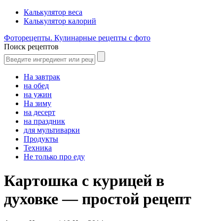
Калькулятор веса
Калькулятор калорий
Фоторецепты. Кулинарные рецепты с фото
Поиск рецептов
На завтрак
на обед
на ужин
На зиму
на десерт
на праздник
для мультиварки
Продукты
Техника
Не только про еду
Картошка с курицей в
духовке — простой рецепт