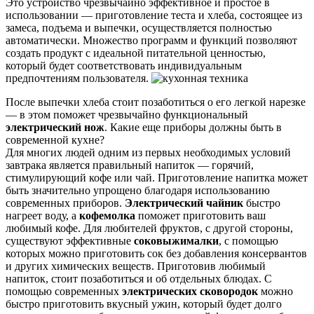
Это устройство чрезвычайно эффективное и простое в
использовании — приготовление теста и хлеба, состоящее из
замеса, подъема и выпечки, осуществляется полностью
автоматически. Множество программ и функций позволяют
создать продукт с идеальной питательной ценностью,
который будет соответствовать индивидуальным
предпочтениям пользователя.
После выпечки хлеба стоит позаботиться о его легкой нарезке
— в этом поможет чрезвычайно функциональный
электрический нож
. Какие еще приборы должны быть в
современной кухне?
Для многих людей одним из первых необходимых условий
завтрака является правильный напиток — горячий,
стимулирующий кофе или чай. Приготовление напитка может
быть значительно упрощено благодаря использованию
современных приборов.
Электрический чайник
быстро
нагреет воду, а
кофемолка
поможет приготовить ваш
любимый кофе. Для любителей фруктов, с другой стороны,
существуют эффективные
соковыжималки
, с помощью
которых можно приготовить сок без добавления консервантов
и других химических веществ. Приготовив любимый
напиток, стоит позаботиться и об отдельных блюдах. С
помощью современных
электрических сковородок
можно
быстро приготовить вкусный ужин, который будет долго