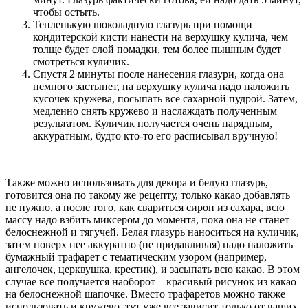
чтобы остыть.
Тепленькую шоколадную глазурь при помощи
кондитерской кисти нанести на верхушку кулича, чем
толще будет слой помадки, тем более пышным будет
смотреться куличик.
Спустя 2 минуты после нанесения глазури, когда она
немного застынет, на верхушку кулича надо наложить
кусочек кружева, посыпать все сахарной пудрой. Затем,
медленно снять кружево и наслаждать полученным
результатом. Куличик получается очень нарядным,
аккуратным, будто кто-то его расписывал вручную!
Также можно использовать для декора и белую глазурь,
готовится она по такому же рецепту, только какао добавлять
не нужно, а после того, как свариться сироп из сахара, всю
массу надо взбить миксером до момента, пока она не станет
белоснежной и тягучей. Белая глазурь наноситься на куличик,
затем поверх нее аккуратно (не придавливая) надо наложить
бумажный трафарет с тематическим узором (например,
ангелочек, церквушка, крестик), и засыпать всю какао. В этом
случае все получается наоборот – красивый рисунок из какао
на белоснежной шапочке. Вместо трафаретов можно также
использовать и кружево, тут уже все зависит только от ваших