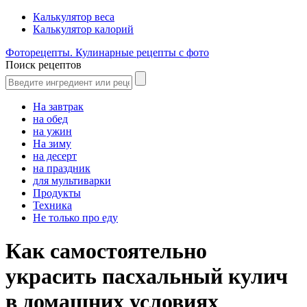
Калькулятор веса
Калькулятор калорий
Фоторецепты. Кулинарные рецепты с фото
Поиск рецептов
На завтрак
на обед
на ужин
На зиму
на десерт
на праздник
для мультиварки
Продукты
Техника
Не только про еду
Как самостоятельно
украсить пасхальный кулич
в домашних условиях