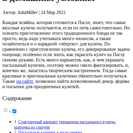
Автор:
JuliaMiller |
24 Мар 2021
Каждая хозяйка, которая готовится к Пасхе, знает, что самые
вкусные куличи получаются, если их печь самостоятельно. Но
освоить приготовление этого традиционного блюда не так
просто, ведь надо учитывать много нюансов, а также
позаботиться и о нарядной «обертке» для кулича. По
сравнению с приготовление кулича, его декорирование задача
попроще, особенно если знать, как украсить кулич на Пасху
своими руками. Есть много вариантов, как, и чем украшать
пасхальный куличик, поэтому можно смело фантазировать, и,
конечно же, запастись творческим настроением. Тогда самые
красивые и оригинальные куличики обязательно получаться.
Также
на сайте
возможно найти всевозможный декор, формы
и посыпки для праздничных куличей.
Содержание
Стандартный вариант украшения пасхального кулича:
шапочка из глазури
Пасхальные куличик в виде церкви