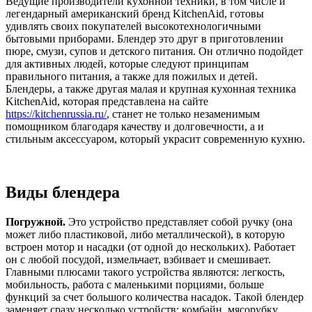
Ведущие производители кухонной техники, в том числе и
легендарный американский бренд KitchenAid, готовы
удивлять своих покупателей высокотехнологичными
бытовыми приборами. Блендер это друг в приготовлении
пюре, смузи, супов и детского питания. Он отлично подойдет
для активных людей, которые следуют принципам
правильного питания, а также для пожилых и детей.
Блендеры, а также другая малая и крупная кухонная техника
KitchenAid, которая представлена на сайте
https://kitchenrussia.ru/
, станет не только незаменимым
помощником благодаря качеству и долговечности, а и
стильным аксессуаром, который украсит современную кухню.
Виды блендера
Погружной.
Это устройство представляет собой ручку (она
может либо пластиковой, либо металлической), в которую
встроен мотор и насадки (от одной до нескольких). Работает
он с любой посудой, измельчает, взбивает и смешивает.
Главными плюсами такого устройства являются: легкость,
мобильность, работа с маленькими порциями, больше
функций за счет большого количества насадок. Такой блендер
заменяет сразу несколько устройств: комбайн, мясорубку,