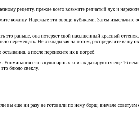
езному рецепту, прежде всего возьмите репчатый лук и нарежьте
мите кожицу. Нарежьте эти овощи кубиками. Затем измельчите о
елать это раньше, она потеряет свой насыщенный красный оттено
льно перемещать. Не откладывая на потом, распределите вашу о
остывания, а после перенесите их в погреб.
. Упоминания его в кулинарных книгах датируются еще 16 веком
 это блюдо свеклу.
и вы еще ни разу не готовили по нему борщ, вначале советуем 