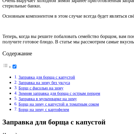
Очень выручает холодной зимой заранее приготовленная заправ
стерильные банки.
Основным компонентом в этом случае всегда будет являться св
Теперь, когда вы решите побаловать семейство борщом, вам по
получите готовое блюдо. В статье мы рассмотрим самые вкусны
Содержание
Заправка для борща с капустой
Заправка на зиму без уксуса
Борщ с фасолью на зиму
Зимняя заправка для борща с острым перцем
Заправка в мультиварке на зиму
Борщ на зиму с капустой и томатным соком
Борщ на зиму с картофелем
Заправка для борща с капустой