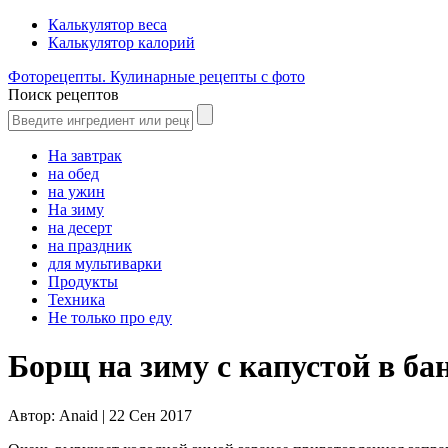
Калькулятор веса
Калькулятор калорий
Фоторецепты. Кулинарные рецепты с фото
Поиск рецептов
На завтрак
на обед
на ужин
На зиму
на десерт
на праздник
для мультиварки
Продукты
Техника
Не только про еду
Борщ на зиму с капустой в ба
Автор:
Anaid |
22 Сен 2017