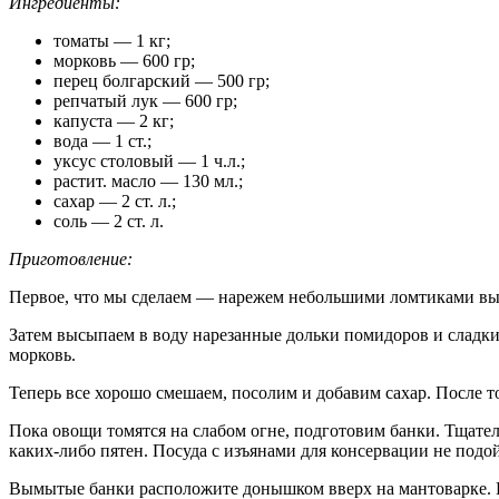
Ингредиенты:
томаты — 1 кг;
морковь — 600 гр;
перец болгарский — 500 гр;
репчатый лук — 600 гр;
капуста — 2 кг;
вода — 1 ст.;
уксус столовый — 1 ч.л.;
растит. масло — 130 мл.;
сахар — 2 ст. л.;
соль — 2 ст. л.
Приготовление:
Первое, что мы сделаем — нарежем небольшими ломтиками вым
Затем высыпаем в воду нарезанные дольки помидоров и сладк
морковь.
Теперь все хорошо смешаем, посолим и добавим сахар. После то
Пока овощи томятся на слабом огне, подготовим банки. Тщате
каких-либо пятен. Посуда с изъянами для консервации не подой
Вымытые банки расположите донышком вверх на мантоварке. Р