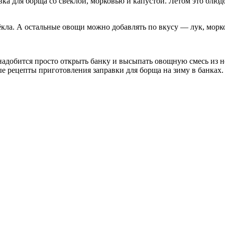
ка для борща со свёклой, морковью и капустой. Летом это блюдо
ёкла. А остальные овощи можно добавлять по вкусу — лук, морко
надобится просто открыть банку и высыпать овощную смесь из н
е рецепты приготовления заправки для борща на зиму в банках.