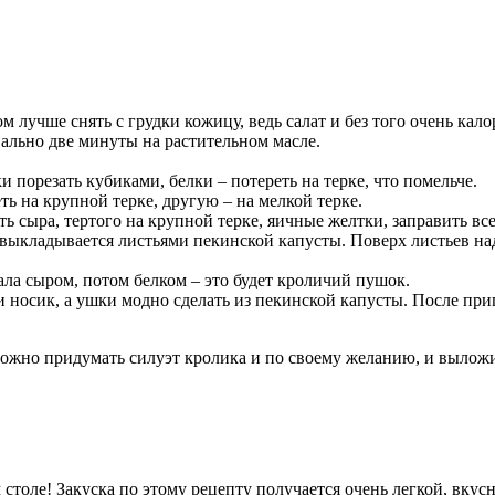
 лучше снять с грудки кожицу, ведь салат и без того очень кал
вально две минуты на растительном масле.
 порезать кубиками, белки – потереть на терке, что помельче.
ть на крупной терке, другую – на мелкой терке.
ь сыра, тертого на крупной терке, яичные желтки, заправить все
 выкладывается листьями пекинской капусты. Поверх листьев на
ала сыром, потом белком – это будет кроличий пушок.
 носик, а ушки модно сделать из пекинской капусты. После при
жно придумать силуэт кролика и по своему желанию, и выложить
м столе! Закуска по этому рецепту получается очень легкой, вкус