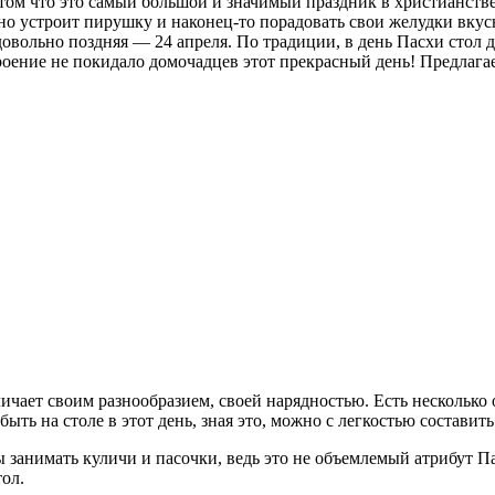
том что это самый большой и значимый праздник в христианстве,
жно устроит пирушку и наконец-то порадовать свои желудки вку
довольно поздняя — 24 апреля. По традиции, в день Пасхи стол 
троение не покидало домочадцев этот прекрасный день! Предлага
тличает своим разнообразием, своей нарядностью. Есть нескольк
ыть на столе в этот день, зная это, можно с легкостью составить
ы занимать куличи и пасочки, ведь это не объемлемый атрибут П
ол.