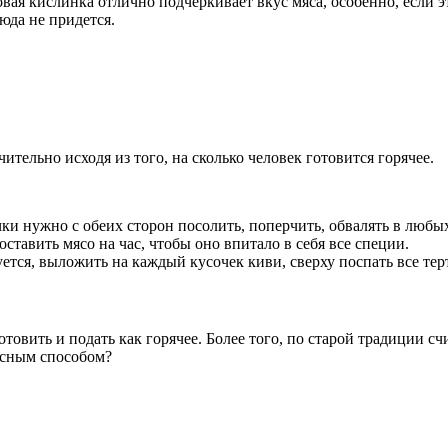
овая кислинка отлично подчеркивает вкус мяса, особенно, если 
юда не придется.
тельно исходя из того, на сколько человек готовится горячее.
ки нужно с обеих сторон посолить, поперчить, обвалять в любы
оставить мясо на час, чтобы оно впитало в себя все специи.
уется, выложить на каждый кусочек киви, сверху поспать все тер
овить и подать как горячее. Более того, по старой традиции сч
ресным способом?