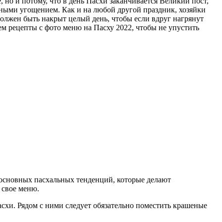
 но и потому, что в день Пасхи заканчивается Великий пост,
сными угощением. Как и на любой другой праздник, хозяйки
должен быть накрыт целый день, чтобы если вдруг нагрянут
ем рецепты с фото меню на Пасху 2022, чтобы не упустить
о основных пасхальных тенденций, которые делают
 свое меню.
асхи. Рядом с ними следует обязательно поместить крашеные