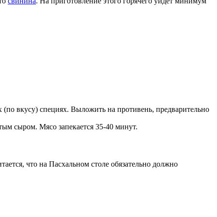
это
свинина
. На приготовление этого горячего уйдет минимум
х (по вкусу) специях. Выложить на противень, предварительно
тым сыром. Мясо запекается 35-40 минут.
итается, что на Пасхальном столе обязательно должно