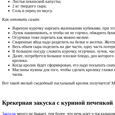
Листья пекинской капусты;
2 кг твердого сыра;
Соль и перец по вкусу.
Как готовить салат:
Вареную курочку нарезать маленькими кубиками, при этом
Лучок нашинковать, и чтобы он не горчил, обжарить бук
Огурчики тоже порезать как можно мельче.
Сваренные яйца надо разделить на белки и желтки. Желтки
Весь объем сыра поделить на две части, одну часть потере
В большую посуду сложить курочку, огурчики, лучок, част
Далее, потребуется большое плоское блюдо, дно которого
кролика.
Когда кролик будет сформирован, его надо посыпать снач
Маслины нужны для того, чтобы сделать кролику глазки и
часик.
Вот такой милый съедобный пасхальный кролик получается! Мо
Крекерная закуска с куриной печенкой
Закусок
много не бывает, тем более, что речь идет о пасхально