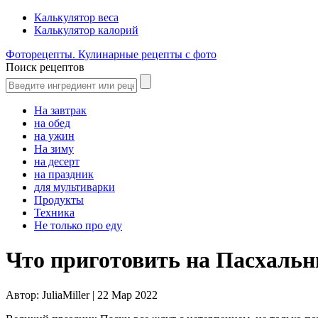
Калькулятор веса
Калькулятор калорий
Фоторецепты. Кулинарные рецепты с фото
Поиск рецептов
На завтрак
на обед
на ужин
На зиму
на десерт
на праздник
для мультиварки
Продукты
Техника
Не только про еду
Что приготовить на Пасхальн
Автор:
JuliaMiller |
22 Мар 2022