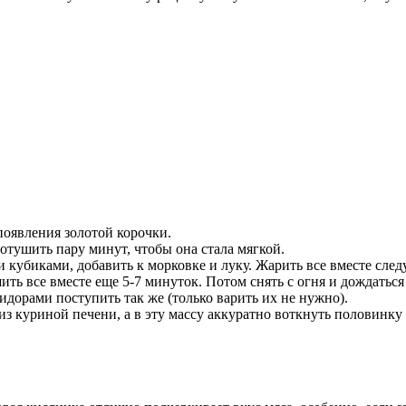
появления золотой корочки.
потушить пару минут, чтобы она стала мягкой.
кубиками, добавить к морковке и луку. Жарить все вместе следу
ть все вместе еще 5-7 минуток. Потом снять с огня и дождаться
дорами поступить так же (только варить их не нужно).
из куриной печени, а в эту массу аккуратно воткнуть половинк