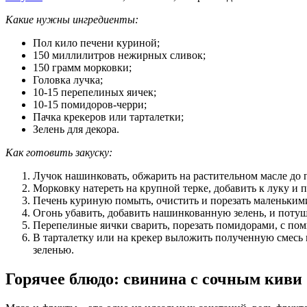
Какие нужны ингредиенты:
Пол кило печени куриной;
150 миллилитров нежирных сливок;
150 грамм морковки;
Головка лучка;
10-15 перепелиных яичек;
10-15 помидоров-черри;
Пачка крекеров или тарталетки;
Зелень для декора.
Как готовить закуску:
Лучок нашинковать, обжарить на растительном масле до 
Морковку натереть на крупной терке, добавить к луку и 
Печень куриную помыть, очистить и порезать маленькими 
Огонь убавить, добавить нашинкованную зелень, и потуши
Перепелиные яички сварить, порезать помидорами, с поми
В тарталетку или на крекер выложить полученную смесь 
зеленью.
Горячее блюдо: свинина с сочным киви