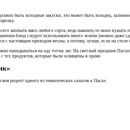
должно быть холодные закуски, это может быть холодец, заливно
арелку.
всего запекать мясо любого сорта, ведь наконец-то моно кушать 
ашения блюд следует использовать много зелени (можно даже сде
ся с настоящим приходом весны, а потому, лучше, если на столе 
ужно накидываться на еду тотчас же. На светлый праздник Пасхи
 с тех продуктов, которые были освящены в храме.
ик»
гаем рецепт одного из тематических салатов к Пасхе.