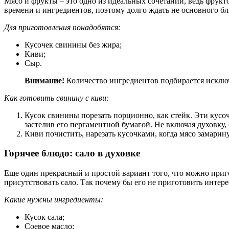
Мясо и фрукты – это одно из идеальных сочетаний, ведь фрукт
времени и ингредиентов, поэтому долго ждать не основного бл
Для приготовления понадобятся:
Кусочек свинины без жира;
Киви;
Сыр.
Внимание!
Количество ингредиентов подбирается исключи
Как готовить свинину с киви:
Кусок свинины порезать порционно, как стейк. Эти кусоч
застелив его пергаментной бумагой. Не включая духовку, 
Киви почистить, нарезать кусочками, когда мясо замарин
Горячее блюдо: сало в духовке
Еще один прекрасный и простой вариант того, что можно пригот
присутствовать сало. Так почему бы его не приготовить инте
Какие нужны ингредиенты:
Кусок сала;
Соевое масло;