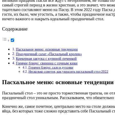
Великий праздник Пасхи все ждут с нетерпением, не только по
самый строгий период в жизни христиан, а это значит, что мо
тщательно составляют меню на Пасху. В этом 2022 году Пасха 
гости, их было, чем угостить, а также, чтобы праздничное нас
ничего важного и накрыть идеальный праздничный стол.
Содержание
Пасхальное меню: основные тенденции
Праздничный салат «Пасхальный кролик»
Крекерная закуска с куриной печенкой
Горячее блюдо: свинина с сочным киви
Горячее блюдо: сало в духовке
Несколько советов, как украсить пасхальный стол 2022
Пасхальное меню: основные тенденции
Пасхальный стол – это не просто торжественная трапеза, он о
праздничный стол уникальным. Рассказываем, что обязательно б
Конечно же, самое почетное, центрально место на столе должн
яйца, без которых тоже сложно представить себе Пасхальный ст