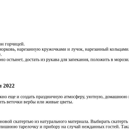
он горчицей.
 морковь, нарезанную кружочками и лучок, нарезанный кольцами
.
о остынет, достать из рукава для запекания, положить в морози
л 2022
ажно еще и создать праздничную атмосферу, уютную, домашнюю и
вить веточки вербы или живые цветы.
о новой скатертью из натурального материала. Выбирать скатерть
 лишнюю тарелочку и прибору на случай нежданных гостей. Так