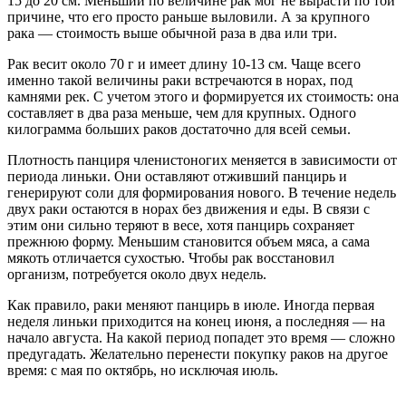
15 до 20 см. Меньший по величине рак мог не вырасти по той
причине, что его просто раньше выловили. А за крупного
рака — стоимость выше обычной раза в два или три.
Рак весит около 70 г и имеет длину 10-13 см. Чаще всего
именно такой величины раки встречаются в норах, под
камнями рек. С учетом этого и формируется их стоимость: она
составляет в два раза меньше, чем для крупных. Одного
килограмма больших раков достаточно для всей семьи.
Плотность панциря членистоногих меняется в зависимости от
периода линьки. Они оставляют отживший панцирь и
генерируют соли для формирования нового. В течение недель
двух раки остаются в норах без движения и еды. В связи с
этим они сильно теряют в весе, хотя панцирь сохраняет
прежнюю форму. Меньшим становится объем мяса, а сама
мякоть отличается сухостью. Чтобы рак восстановил
организм, потребуется около двух недель.
Как правило, раки меняют панцирь в июле. Иногда первая
неделя линьки приходится на конец июня, а последняя — на
начало августа. На какой период попадет это время — сложно
предугадать. Желательно перенести покупку раков на другое
время: с мая по октябрь, но исключая июль.