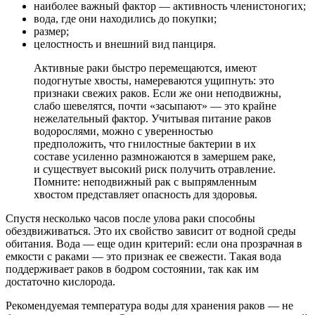
наиболее важный фактор — активность членистоногих;
вода, где они находились до покупки;
размер;
целостность и внешний вид панциря.
Активные раки быстро перемещаются, имеют
подогнутые хвосты, намереваются ущипнуть: это
признаки свежих раков. Если же они неподвижны,
слабо шевелятся, почти «засыпают» — это крайне
нежелательный фактор. Учитывая питание раков
водорослями, можно с уверенностью
предположить, что гнилостные бактерии в их
составе усиленно размножаются в замершем раке,
и существует высокий риск получить отравление.
Помните: неподвижный рак с выпрямленным
хвостом представляет опасность для здоровья.
Спустя несколько часов после улова раки способны
обездвиживаться. Это их свойство зависит от водной среды
обитания. Вода — еще один критерий: если она прозрачная в
емкости с раками — это признак ее свежести. Такая вода
поддерживает раков в бодром состоянии, так как им
достаточно кислорода.
Рекомендуемая температура воды для хранения раков — не