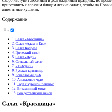
Скоро наступит любимый и долгожданный праздник, но кроме в
приготовить к горячим блюдам легкие салаты, чтобы на Новый 
аппетитные кушанья.
Содержание
Салат «Красавица»
Салат «Адам и Ева»
Салат Капрезе
Греческий салат
Салат «Леди»
Свекольный салат
«Тиффани»
Русская красавица
Коралловый риф
Ананасовое чудо
Торт с куриной печенью
Витаминный микс
Рождественский венок
Салат «Красавица»