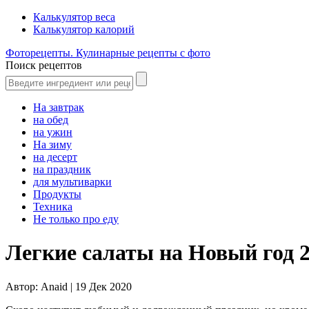
Калькулятор веса
Калькулятор калорий
Фоторецепты. Кулинарные рецепты с фото
Поиск рецептов
На завтрак
на обед
на ужин
На зиму
на десерт
на праздник
для мультиварки
Продукты
Техника
Не только про еду
Легкие салаты на Новый год 2
Автор:
Anaid |
19 Дек 2020