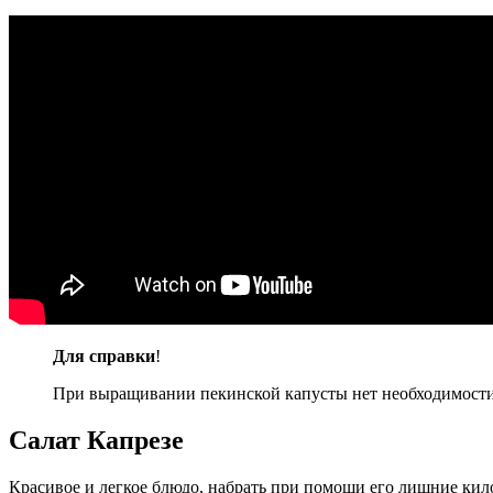
Для справки
!
При выращивании пекинской капусты нет необходимости 
Салат Капрезе
Красивое и легкое блюдо, набрать при помощи его лишние ки