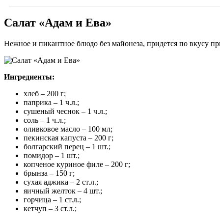
Салат «Адам и Ева»
Нежное и пикантное блюдо без майонеза, придется по вкусу пр
Ингредиенты:
хлеб – 200 г;
паприка – 1 ч.л.;
сушеный чеснок – 1 ч.л.;
соль – 1 ч.л.;
оливковое масло – 100 мл;
пекинская капуста – 200 г;
болгарский перец – 1 шт.;
помидор – 1 шт.;
копченое куриное филе – 200 г;
брынза – 150 г;
сухая аджика – 2 ст.л.;
яичный желток – 4 шт.;
горчица – 1 ст.л.;
кетчуп – 3 ст.л.;