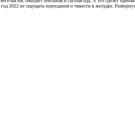
еселья нас ожидает обильная и сытная еда. А это грозит приб
год 2022 не ощущать переедания и тяжести в желудке. Разверну