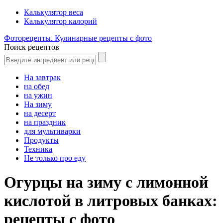
Калькулятор веса
Калькулятор калорий
Фоторецепты. Кулинарные рецепты с фото
Поиск рецептов
На завтрак
на обед
на ужин
На зиму
на десерт
на праздник
для мультиварки
Продукты
Техника
Не только про еду
Огурцы на зиму с лимонной
кислотой в литровых банках:
рецепты с фото