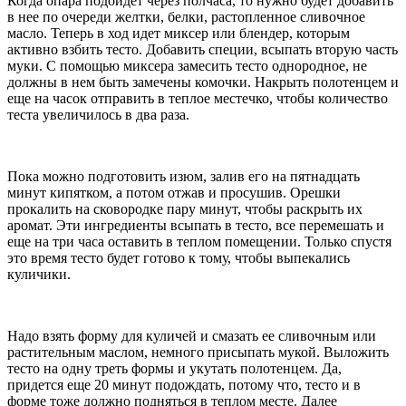
Когда опара подойдет через полчаса, то нужно будет добавить
в нее по очереди желтки, белки, растопленное сливочное
масло. Теперь в ход идет миксер или блендер, которым
активно взбить тесто. Добавить специи, всыпать вторую часть
муки. С помощью миксера замесить тесто однородное, не
должны в нем быть замечены комочки. Накрыть полотенцем и
еще на часок отправить в теплое местечко, чтобы количество
теста увеличилось в два раза.
Пока можно подготовить изюм, залив его на пятнадцать
минут кипятком, а потом отжав и просушив. Орешки
прокалить на сковородке пару минут, чтобы раскрыть их
аромат. Эти ингредиенты всыпать в тесто, все перемешать и
еще на три часа оставить в теплом помещении. Только спустя
это время тесто будет готово к тому, чтобы выпекались
куличики.
Надо взять форму для куличей и смазать ее сливочным или
растительным маслом, немного присыпать мукой. Выложить
тесто на одну треть формы и укутать полотенцем. Да,
придется еще 20 минут подождать, потому что, тесто и в
форме тоже должно подняться в теплом месте. Далее