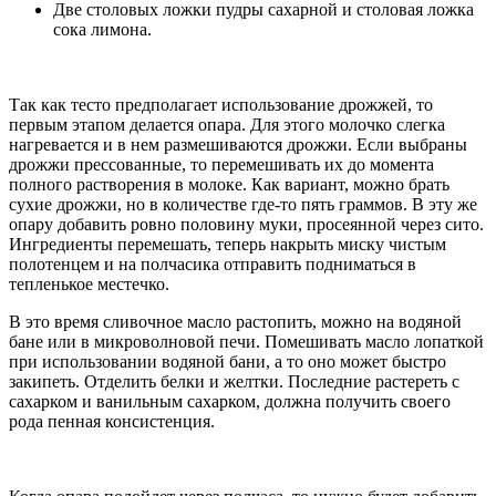
Две столовых ложки пудры сахарной и столовая ложка
сока лимона.
Так как тесто предполагает использование дрожжей, то
первым этапом делается опара. Для этого молочко слегка
нагревается и в нем размешиваются дрожжи. Если выбраны
дрожжи прессованные, то перемешивать их до момента
полного растворения в молоке. Как вариант, можно брать
сухие дрожжи, но в количестве где-то пять граммов. В эту же
опару добавить ровно половину муки, просеянной через сито.
Ингредиенты перемешать, теперь накрыть миску чистым
полотенцем и на полчасика отправить подниматься в
тепленькое местечко.
В это время сливочное масло растопить, можно на водяной
бане или в микроволновой печи. Помешивать масло лопаткой
при использовании водяной бани, а то оно может быстро
закипеть. Отделить белки и желтки. Последние растереть с
сахарком и ванильным сахарком, должна получить своего
рода пенная консистенция.