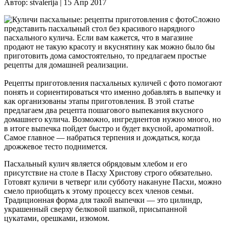
Автор:
stvalerija |
15 Апр 2017
Сложно
представить пасхальный стол без красивого нарядного
пасхального кулича. Если вам кажется, что в магазине
продают не такую красоту и вкуснятину как можно было бы
приготовить дома самостоятельно, то предлагаем простые
рецепты для домашней реализации.
Рецепты приготовления пасхальных куличей с фото помогают
понять и сориентироваться что именно добавлять в выпечку и
как организованы этапы приготовления. В этой статье
предлагаем два рецепта пошагового выпекания вкусного
домашнего кулича. Возможно, ингредиентов нужно много, но
в итоге выпечка пойдет быстро и будет вкусной, ароматной.
Самое главное — набраться терпения и дождаться, когда
дрожжевое тесто поднимется.
Пасхальный кулич является обрядовым хлебом и его
присутствие на столе в Пасху Христову строго обязательно.
Готовят куличи в четверг или субботу накануне Пасхи, можно
смело приобщать к этому процессу всех членов семьи.
Традиционная форма для такой выпечки — это цилиндр,
украшенный сверху белковой шапкой, присыпанной
цукатами, орешками, изюмом.