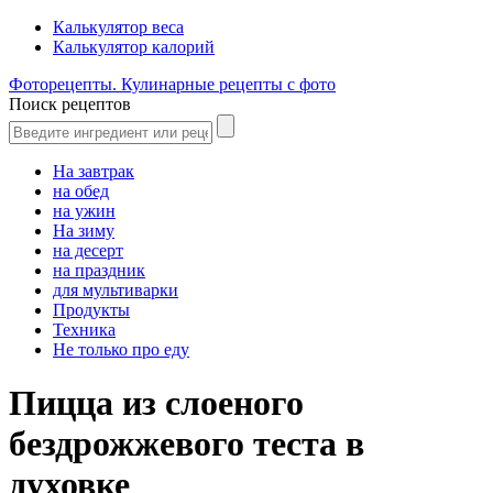
Калькулятор веса
Калькулятор калорий
Фоторецепты. Кулинарные рецепты с фото
Поиск рецептов
На завтрак
на обед
на ужин
На зиму
на десерт
на праздник
для мультиварки
Продукты
Техника
Не только про еду
Пицца из слоеного
бездрожжевого теста в
духовке