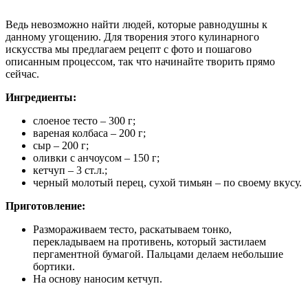
Ведь невозможно найти людей, которые равнодушны к
данному угощению. Для творения этого кулинарного
искусства мы предлагаем рецепт с фото и пошагово
описанным процессом, так что начинайте творить прямо
сейчас.
Ингредиенты:
слоеное тесто – 300 г;
вареная колбаса – 200 г;
сыр – 200 г;
оливки с анчоусом – 150 г;
кетчуп – 3 ст.л.;
черный молотый перец, сухой тимьян – по своему вкусу.
Приготовление:
Размораживаем тесто, раскатываем тонко,
перекладываем на противень, который застилаем
пергаментной бумагой. Пальцами делаем небольшие
бортики.
На основу наносим кетчуп.