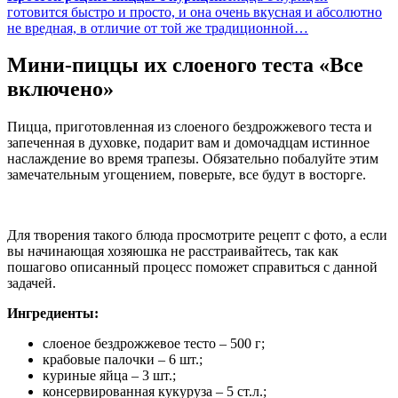
готовится быстро и просто, и она очень вкусная и абсолютно
не вредная, в отличие от той же традиционной…
Мини-пиццы их слоеного теста «Все
включено»
Пицца, приготовленная из слоеного бездрожжевого теста и
запеченная в духовке, подарит вам и домочадцам истинное
наслаждение во время трапезы. Обязательно побалуйте этим
замечательным угощением, поверьте, все будут в восторге.
Для творения такого блюда просмотрите рецепт с фото, а если
вы начинающая хозяюшка не расстраивайтесь, так как
пошагово описанный процесс поможет справиться с данной
задачей.
Ингредиенты:
слоеное бездрожжевое тесто – 500 г;
крабовые палочки – 6 шт.;
куриные яйца – 3 шт.;
консервированная кукуруза – 5 ст.л.;