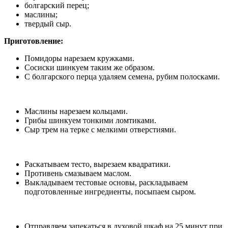
болгарский перец;
маслины;
твердый сыр.
Приготовление:
Помидоры нарезаем кружками.
Сосиски шинкуем таким же образом.
С болгарского перца удаляем семена, рубим полосками.
Маслины нарезаем кольцами.
Грибы шинкуем тонкими ломтиками.
Сыр трем на терке с мелкими отверстиями.
Раскатываем тесто, вырезаем квадратики.
Противень смазываем маслом.
Выкладываем тестовые основы, раскладываем
подготовленные ингредиенты, посыпаем сыром.
Отправляем запекаться в духовой шкаф на 25 минут при