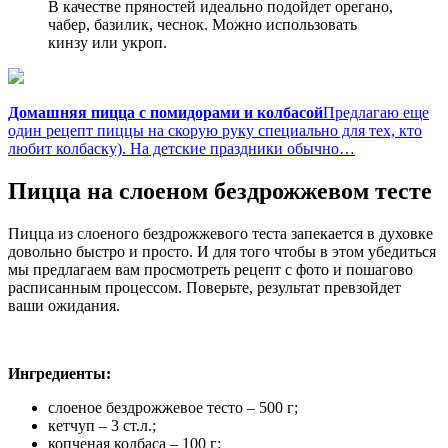
В качестве пряностей идеально подойдет орегано,
чабер, базилик, чеснок. Можно использовать
кинзу или укроп.
Домашняя пицца с помидорами и колбасой
Предлагаю еще
один рецепт пиццы на скорую руку специально для тех, кто
любит колбаску). На детские праздники обычно…
Пицца на слоеном бездрожжевом тесте
Пицца из слоеного бездрожжевого теста запекается в духовке
довольно быстро и просто. И для того чтобы в этом убедиться
мы предлагаем вам просмотреть рецепт с фото и пошагово
расписанным процессом. Поверьте, результат превзойдет
ваши ожидания.
Ингредиенты:
слоеное бездрожжевое тесто – 500 г;
кетчуп – 3 ст.л.;
копченая колбаса – 100 г;