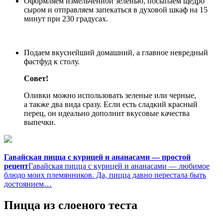
Оформляем измельченной зеленью, посыпаем щедро
сыром и отправляем запекаться в духовой шкаф на 15
минут при 230 градусах.
Подаем вкуснейший домашний, а главное невредный
фастфуд к столу.
Совет!
Оливки можно использовать зеленые или черные,
а также два вида сразу. Если есть сладкий красный
перец, он идеально дополнит вкусовые качества
выпечки.
Гавайская пицца с курицей и ананасами — простой
рецепт
Гавайская пицца с курицей и ананасами — любимое
блюдо моих племянников. Да, пицца давно перестала быть
достоянием…
Пицца из слоеного теста