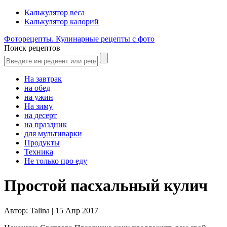
Калькулятор веса
Калькулятор калорий
Фоторецепты. Кулинарные рецепты с фото
Поиск рецептов
На завтрак
на обед
на ужин
На зиму
на десерт
на праздник
для мультиварки
Продукты
Техника
Не только про еду
Простой пасхальный кулич
Автор:
Talina |
15 Апр 2017