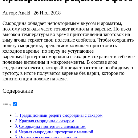
Автор:
Anaid |
26 Июл 2018
Смородина обладает неповторимым вкусом и ароматом,
поэтому из ягоды часто готовят компоты и варенье. Но из-за
высокой температуры во время приготовления заготовок на
зиму ягоды теряют свои полезные свойства. Чтобы сохранить
пользу смородины, предлагаем хозяйкам приготовить
холодное варенье, по вкусу не уступающее
вареному.
Протертая смородина с сахаром сохраняет в себе все
полезные витамины и микроэлементы. В составе ягод
содержится пектин, который придает заготовке необходимую
густоту, в итоге получается варенье без варки, которое по
консистенции похоже на желе.
Содержание
Традиционный рецепт смородины с сахаром
Красная смородина с сахаром
Смородина протертая с апельсином
Черная смородина протертая с малиной
Протертая смородина в сиропе