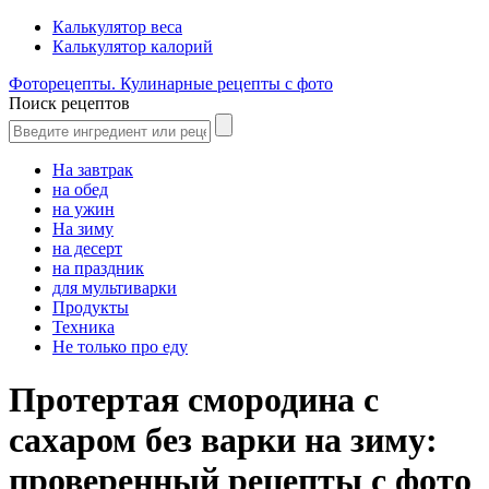
Калькулятор веса
Калькулятор калорий
Фоторецепты. Кулинарные рецепты с фото
Поиск рецептов
На завтрак
на обед
на ужин
На зиму
на десерт
на праздник
для мультиварки
Продукты
Техника
Не только про еду
Протертая смородина с
сахаром без варки на зиму:
проверенный рецепты с фото