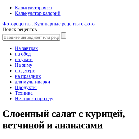
Калькулятор веса
Калькулятор калорий
Фоторецепты. Кулинарные рецепты с фото
Поиск рецептов
На завтрак
на обед
на ужин
На зиму
на десерт
на праздник
для мультиварки
Продукты
Техника
Не только про еду
Слоенный салат с курицей,
ветчиной и ананасами