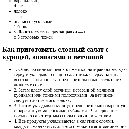
вареные яйца –
4 шт
яблоко –
1 шт
ананасы кусочками –
1 банка
майонез и сметана для заправки — п
о 5 столовых ложек
Как приготовить слоеный салат с
курицей, ананасами и ветчиной
1. Отделяю яичный белок от желтка, натираю на мелкую
терку и укладываю на дно салатника. Сверху на яйца
выкладываю ананасы, предварительно дав стечь с них
лишнему соку.
2. Затем кладу слой ветчины, нарезанной мелкими
кубиками или тонкими полосочками. За ветчиной
следует слой тертого яблока.
3. Потом укладываю курицу, предварительно сваренную
и нарезанную маленькими кубиками. В завершение
посыпаю салат тертым сыром и яичным желтком.
4. Все продукты укладываются в салатник слоями,
каждый смазывается, для этого можно взять майонез, но