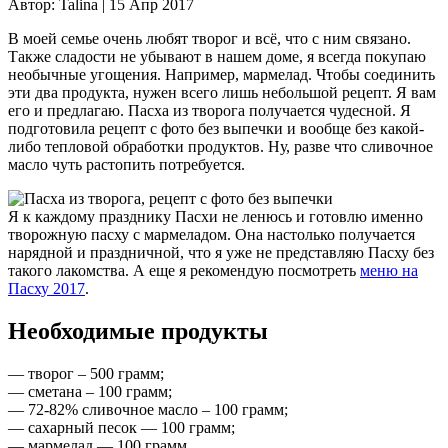
Автор:
Talina |
15 Апр 2017
В моей семье очень любят творог и всё, что с ним связано.
Также сладости не убывают в нашем доме, я всегда покупаю
необычные угощения. Например, мармелад.
Чтобы соединить
эти два продукта, нужен всего лишь небольшой рецепт. Я вам
его и предлагаю. Пасха из творога получается чудесной. Я
подготовила рецепт с фото без выпечки и вообще без какой-
либо тепловой обработки продуктов. Ну, разве что сливочное
масло чуть растопить потребуется.
Я к каждому празднику Пасхи не ленюсь и готовлю именно
творожную пасху с мармеладом. Она настолько получается
нарядной и праздничной, что я уже не представляю Пасху без
такого лакомства. А еще я рекомендую посмотреть
меню на
Пасху 2017
.
Необходимые продукты
— творог – 500 грамм;
— сметана – 100 грамм;
— 72-82% сливочное масло – 100 грамм;
— сахарный песок — 100 грамм;
— мармелад — 100 грамм.