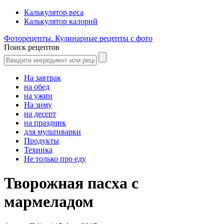
Калькулятор веса
Калькулятор калорий
Фоторецепты. Кулинарные рецепты с фото
Поиск рецептов
На завтрак
на обед
на ужин
На зиму
на десерт
на праздник
для мультиварки
Продукты
Техника
Не только про еду
Творожная пасха с
мармеладом