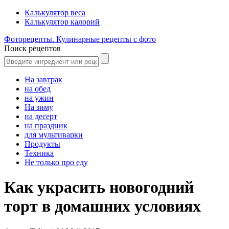
Калькулятор веса
Калькулятор калорий
Фоторецепты. Кулинарные рецепты с фото
Поиск рецептов
На завтрак
на обед
на ужин
На зиму
на десерт
на праздник
для мультиварки
Продукты
Техника
Не только про еду
Как украсить новогодний
торт в домашних условиях