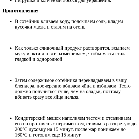
петрушка и копченый лосось для украшения.
Приготовление:
В сотейник вливаем воду, подсыпаем соль, кладем
кусочки масла и ставим на огонь.
Как только сливочный продукт растворится, всыпаем
муку и активно все размешиваем, чтобы масса стала
гладкой и однородной.
Затем содержимое сотейника перекладываем в чашу
блендера, поочередно вбиваем яйца и взбиваем. Тесто
должно получиться гуще, чем на оладьи, поэтому
вбивать сразу все яйца нельзя.
Кондитерский мешок наполняем тестом и отсаживаем
его на противень с пергаментом, ставим в разогретую до
200
°
С духовку на 15 минут, после жар понижаем до
160
°
С и готовим еще 15 минут.