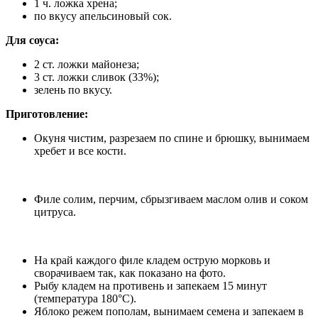
1 ч. ложка хрена;
по вкусу апельсиновый сок.
Для соуса:
2 ст. ложки майонеза;
3 ст. ложки сливок (33%);
зелень по вкусу.
Приготовление:
Окуня чистим, разрезаем по спине и брюшку, вынимаем
хребет и все кости.
Филе солим, перчим, сбрызгиваем маслом олив и соком
цитруса.
На край каждого филе кладем острую морковь и
сворачиваем так, как показано на фото.
Рыбу кладем на противень и запекаем 15 минут
(температура 180°С).
Яблоко режем пополам, вынимаем семена и запекаем в