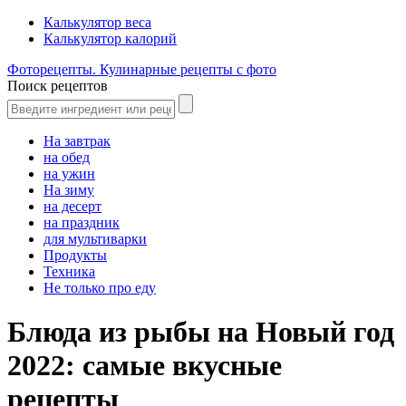
Калькулятор веса
Калькулятор калорий
Фоторецепты. Кулинарные рецепты с фото
Поиск рецептов
На завтрак
на обед
на ужин
На зиму
на десерт
на праздник
для мультиварки
Продукты
Техника
Не только про еду
Блюда из рыбы на Новый год
2022: самые вкусные
рецепты