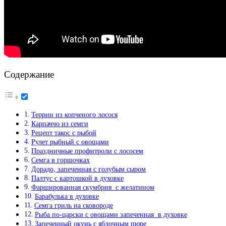
Содержание
Террин из копченого лосося
Карпаччо из семги
Рецепт такос с рыбой
Рулет рыбный с овощами
Праздничные профитроли с лососем
Семга в горшочках
Дорадо, запеченная с голубым сыром
Палтус с картошкой в духовке
Фаршированная скумбрия с желатином
Барабулька в духовке
Семга гриль на сковороде
Рыба по-царски с овощами запеченная в духовке
Запеченный окунь с яблочным пюре