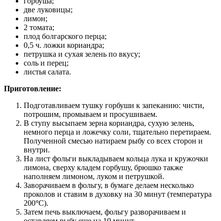
горбуша;
две луковицы;
лимон;
2 томата;
плод болгарского перца;
0,5 ч. ложки кориандра;
петрушка и сухая зелень по вкусу;
соль и перец;
листья салата.
Приготовление:
Подготавливаем тушку горбуши к запеканию: чисти,
потрошим, промываем и просушиваем.
В ступу высыпаем зерна кориандра, сухую зелень,
немного перца и ложечку соли, тщательно перетираем.
Полученной смесью натираем рыбу со всех сторон и
внутри.
На лист фольги выкладываем кольца лука и кружочки
лимона, сверху кладем горбушу, брюшко также
наполняем лимоном, луком и петрушкой.
Заворачиваем в фольгу, в бумаге делаем несколько
проколов и ставим в духовку на 30 минут (температура
200
°
С).
Затем печь выключаем, фольгу разворачиваем и
оставляем рыбу еще на 10 минут.