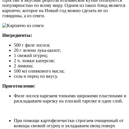
Простые и вкусные рецепты итальянской кухни пользуются
популярностью по всему миру. Одним из таких блюд является
карпаччо, которое на Новый год можно сделать не из
говядины, а из семги.
Ингредиенты:
500 г филе лосося;
20 г зелени лука-шалот;
1 свежий огурец;
2 ч. ложки каперсов;
2 лимона;
100 мл оливкового масла;
соль и перец по вкусу.
Приготовление
:
Филе лосося нарезаем тонкими широкими пластинами и
раскладываем нарезку на плоской тарелке в один слой.
При помощи картофелечистки строгаем очищенный от
кожицы свежий огурец и укладываем овощ поверх