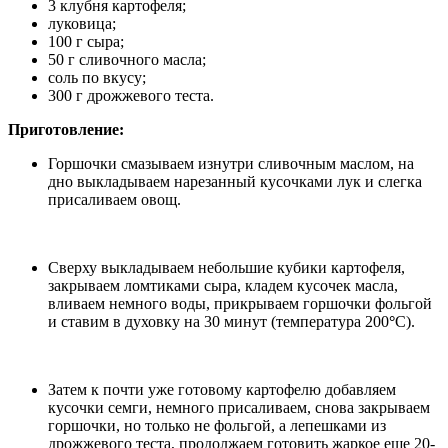
3 клубня картофеля;
луковица;
100 г сыра;
50 г сливочного масла;
соль по вкусу;
300 г дрожжевого теста.
Приготовление:
Горшочки смазываем изнутри сливочным маслом, на
дно выкладываем нарезанный кусочками лук и слегка
присаливаем овощ.
Сверху выкладываем небольшие кубики картофеля,
закрываем ломтиками сыра, кладем кусочек масла,
вливаем немного воды, прикрываем горшочки фольгой
и ставим в духовку на 30 минут (температура 200
°
С).
Затем к почти уже готовому картофелю добавляем
кусочки семги, немного присаливаем, снова закрываем
горшочки, но только не фольгой, а лепешками из
дрожжевого теста, продолжаем готовить жаркое еще 20-