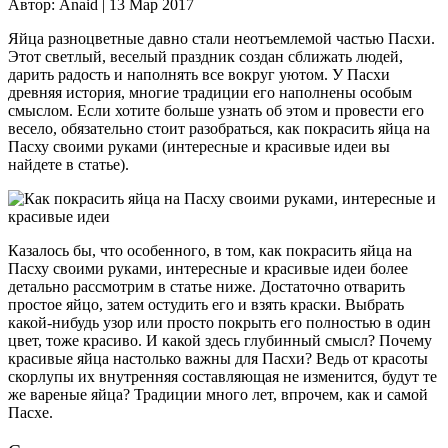
Автор:
Anaid |
13 Мар 2017
Яйца разноцветные давно стали неотъемлемой частью Пасхи.
Этот светлый, веселый праздник создан сближать людей,
дарить радость и наполнять все вокруг уютом. У Пасхи
древняя история, многие традиции его наполнены особым
смыслом. Если хотите больше узнать об этом и провести его
весело, обязательно стоит разобраться, как покрасить яйца на
Пасху своими руками (интересные и красивые идеи вы
найдете в статье).
Казалось бы, что особенного, в том, как покрасить яйца на
Пасху своими руками, интересные и красивые идеи более
детально рассмотрим в статье ниже. Достаточно отварить
простое яйцо, затем остудить его и взять краски. Выбрать
какой-нибудь узор или просто покрыть его полностью в один
цвет, тоже красиво. И какой здесь глубинный смысл? Почему
красивые яйца настолько важны для Пасхи? Ведь от красоты
скорлупы их внутренняя составляющая не изменится, будут те
же вареные яйца? Традиции много лет, впрочем, как и самой
Пасхе.