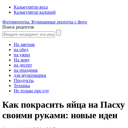
Калькулятор веса
Калькулятор калорий
Фоторецепты. Кулинарные рецепты с фото
Поиск рецептов
На завтрак
на обед
на ужин
На зиму
на десерт
на праздник
для мультиварки
Продукты
Техника
Не только про еду
Как покрасить яйца на Пасху
своими руками: новые идеи