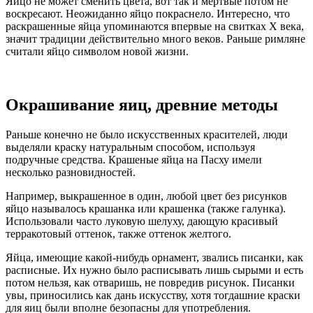
Яйцо не может сменить цвета, вот так и мертвые потом не
воскресают. Неожиданно яйцо покраснело. Интересно, что
раскрашенные яйца упоминаются впервые на свитках Х века,
значит традиции действительно много веков. Раньше римляне
считали яйцо символом новой жизни.
Окрашивание яиц, древние методы
Раньше конечно не было искусственных красителей, люди
выделяли краску натуральным способом, используя
подручные средства. Крашеные яйца на Пасху имели
несколько разновидностей.
Например, выкрашенное в один, любой цвет без рисунков
яйцо называлось крашанка или крашенка (также галунка).
Использовали часто луковую шелуху, дающую красивый
терракотовый оттенок, также оттенок желтого.
Яйца, имеющие какой-нибудь орнамент, звались писанки, как
расписные. Их нужно было расписывать лишь сырыми и есть
потом нельзя, как отваришь, не повредив рисунок. Писанки
увы, приносились как дань искусству, хотя тогдашние краски
для яиц были вполне безопасны для употребления.