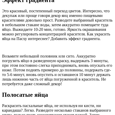
Это красивый, постепенный переход цветов. Интересно, что
декупаж или проще говоря декор яиц именно пищевыми
красителями довольно прост. Разводите выбранный краситель
в небольшом стакане воды, затем аккуратно помещаете туда
яйцо. Выжидаете 10-20 мин, готово. Яркость окрашивания
можно регулировать концентрацией красителя. Как украсить
яйца на Пасху интереснее? Добавить эффект градиента.
Возьмите небольшой половник или сито. Аккуратно
погрузить яйцо в разведенную краску, выдержать 3 минуты,
при этом постоянно слегка приподнимать, вновь опускать его
ниже. Потом поднять примерно до половины, подержать где-
то 5-6 минут, вновь опустить и оставшиеся 10 минут держать
лишь нижнюю часть от яйца погруженной в краситель. Не
потребуется даже сложный декор!
Полосатые яйца
Раскрасить пасхальные яйца, не используя ни кисти, ни
карандаша? Легко. Разведите несколько стаканов выбранного
цвета, только пусть концентрация станет разной. Затем