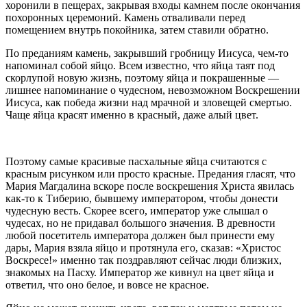
хоронили в пещерах, закрывая входы камнем после окончания
похоронных церемоний. Камень отваливали перед
помещением внутрь покойника, затем ставили обратно.
По преданиям камень, закрывший гробницу Иисуса, чем-то
напоминал собой яйцо. Всем известно, что яйца таят под
скорлупой новую жизнь, поэтому яйца и покрашенные —
лишнее напоминание о чудесном, невозможном Воскрешении
Иисуса, как победа жизни над мрачной и зловещей смертью.
Чаще яйца красят именно в красный, даже алый цвет.
Поэтому самые красивые пасхальные яйца считаются с
красным рисунком или просто красные. Предания гласят, что
Мария Магдалина вскоре после воскрешения Христа явилась
как-то к Тиберию, бывшему императором, чтобы донести
чудесную весть. Скорее всего, император уже слышал о
чудесах, но не придавал большого значения. В древности
любой посетитель императора должен был принести ему
дары, Мария взяла яйцо и протянула его, сказав: «Христос
Воскресе!» именно так поздравляют сейчас люди близких,
знакомых на Пасху. Император же кивнул на цвет яйца и
ответил, что оно белое, и вовсе не красное.