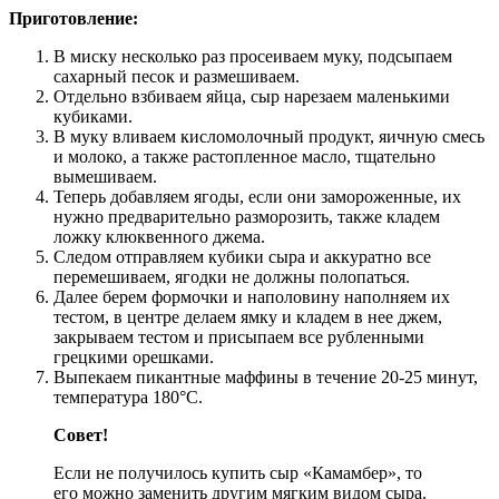
Приготовление:
В миску несколько раз просеиваем муку, подсыпаем
сахарный песок и размешиваем.
Отдельно взбиваем яйца, сыр нарезаем маленькими
кубиками.
В муку вливаем кисломолочный продукт, яичную смесь
и молоко, а также растопленное масло, тщательно
вымешиваем.
Теперь добавляем ягоды, если они замороженные, их
нужно предварительно разморозить, также кладем
ложку клюквенного джема.
Следом отправляем кубики сыра и аккуратно все
перемешиваем, ягодки не должны полопаться.
Далее берем формочки и наполовину наполняем их
тестом, в центре делаем ямку и кладем в нее джем,
закрываем тестом и присыпаем все рубленными
грецкими орешками.
Выпекаем пикантные маффины в течение 20-25 минут,
температура 180°С.
Совет!
Если не получилось купить сыр «Камамбер», то
его можно заменить другим мягким видом сыра.