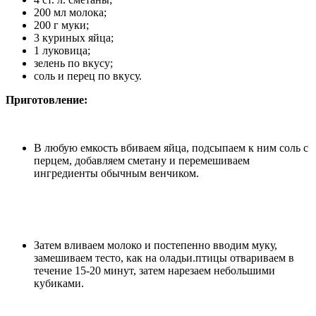
200 мл молока;
200 г муки;
3 куриных яйца;
1 луковица;
зелень по вкусу;
соль и перец по вкусу.
Приготовление:
В любую емкость вбиваем яйца, подсыпаем к ним соль с
перцем, добавляем сметану и перемешиваем
ингредиенты обычным венчиком.
Затем вливаем молоко и постепенно вводим муку,
замешиваем тесто, как на оладьи.птицы отвариваем в
течение 15-20 минут, затем нарезаем небольшими
кубиками.