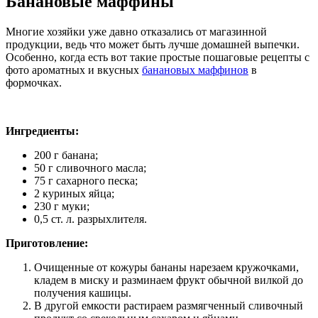
Банановые маффины
Многие хозяйки уже давно отказались от магазинной
продукции, ведь что может быть лучше домашней выпечки.
Особенно, когда есть вот такие простые пошаговые рецепты с
фото ароматных и вкусных
банановых маффинов
в
формочках.
Ингредиенты:
200 г банана;
50 г сливочного масла;
75 г сахарного песка;
2 куриных яйца;
230 г муки;
0,5 ст. л. разрыхлителя.
Приготовление:
Очищенные от кожуры бананы нарезаем кружочками,
кладем в миску и разминаем фрукт обычной вилкой до
получения кашицы.
В другой емкости растираем размягченный сливочный