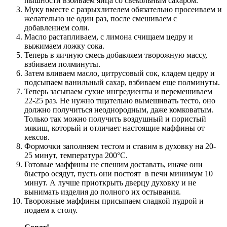
пышности взбиваем яйца со свекольным сахаром.
Муку вместе с разрыхлителем обязательно просеиваем и
желательно не один раз, после смешиваем с
добавлением соли.
Масло растапливаем, с лимона счищаем цедру и
выжимаем ложку сока.
Теперь в яичную смесь добавляем творожную массу,
взбиваем полминуты.
Затем вливаем масло, цитрусовый сок, кладем цедру и
подсыпаем ванильный сахар, взбиваем еще полминуты.
Теперь засыпаем сухие ингредиенты и перемешиваем
22-25 раз. Не нужно тщательно вымешивать тесто, оно
должно получиться неоднородным, даже комковатым.
Только так можно получить воздушный и пористый
мякиш, который и отличает настоящие маффины от
кексов.
Формочки заполняем тестом и ставим в духовку на 20-
25 минут, температура 200°С.
Готовые маффины не спешим доставать, иначе они
быстро осядут, пусть они постоят в печи минимум 10
минут. А лучше приоткрыть дверцу духовку и не
вынимать изделия до полного их остывания.
Творожные маффины присыпаем сладкой пудрой и
подаем к столу.