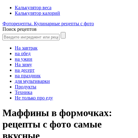
Калькулятор веса
Калькулятор калорий
Фоторецепты. Кулинарные рецепты с фото
Поиск рецептов
На завтрак
на обед
на ужин
На зиму
на десерт
на праздник
для мультиварки
Продукты
Техника
Не только про еду
Маффины в формочках:
рецепты с фото самые
вкусные