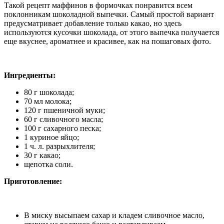
Такой рецепт маффинов в формочках понравится всем
поклонникам шоколадной выпечки. Самый простой вариант
предусматривает добавление только какао, но здесь
используются кусочки шоколада, от этого выпечка получается
еще вкуснее, ароматнее и красивее, как на пошаговых фото.
Ингредиенты:
80 г шоколада;
70 мл молока;
120 г пшеничной муки;
60 г сливочного масла;
100 г сахарного песка;
1 куриное яйцо;
1 ч. л. разрыхлителя;
30 г какао;
щепотка соли.
Приготовление:
В миску высыпаем сахар и кладем сливочное масло,