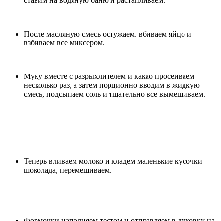
ставим на водяную баню и растапливаем.
После масляную смесь остужаем, вбиваем яйцо и
взбиваем все миксером.
Муку вместе с разрыхлителем и какао просеиваем
несколько раз, а затем порционно вводим в жидкую
смесь, подсыпаем соль и тщательно все вымешиваем.
Теперь вливаем молоко и кладем маленькие кусочки
шоколада, перемешиваем.
Формочки наполняем тестом и отправляем в духовку на