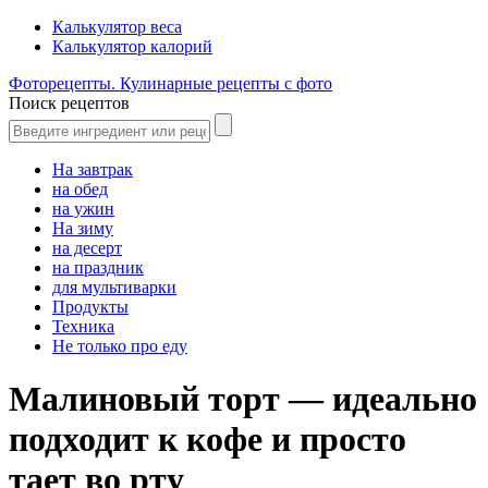
Калькулятор веса
Калькулятор калорий
Фоторецепты. Кулинарные рецепты с фото
Поиск рецептов
На завтрак
на обед
на ужин
На зиму
на десерт
на праздник
для мультиварки
Продукты
Техника
Не только про еду
Малиновый торт — идеально
подходит к кофе и просто
тает во рту